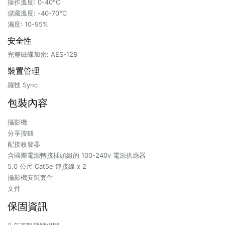
操作溫度: 0-40°C
儲藏溫度: -40-70°C
濕度: 10-95%
安全性
完整磁碟加密: AES-128
裝置管理
羅技 Sync
包裝內容
攝影機
分享按鈕
配接收發器
含國際電源轉接插頭組的 100-240v 電源供應器
5.0 公尺 Cat5e 連接線 x 2
攝影機安裝套件
文件
保固資訊