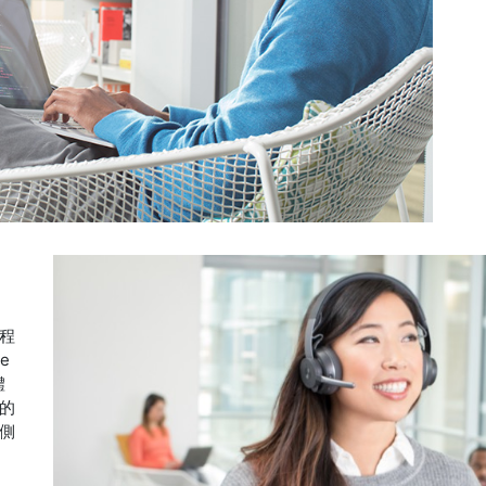
程
e
體
的
側