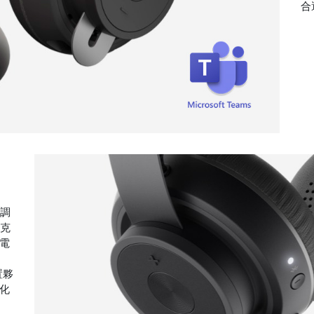
合
以調
麥克
電
置夥
化