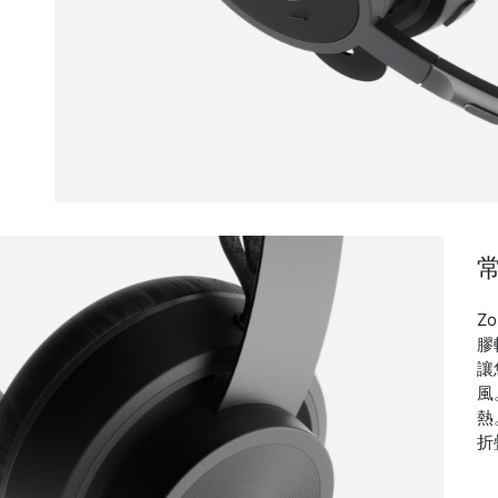
Z
膠
讓
風
熱
折