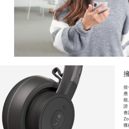
擁
按
應
能
證
會
Zo
獲