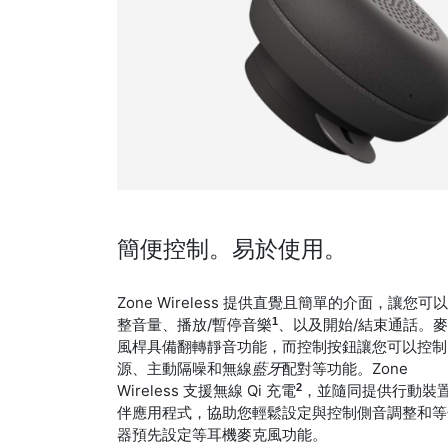
簡便控制。易於使用。
Zone Wireless 提供直覺且簡單的介面，讓您可
1
整音量、播放/暫停音樂
、以及開始/結束通話。
風桿具備翻轉靜音功能，而控制按鈕讓您可以控制
源、主動隔噪和無線
藍牙
配對等功能。Zone
2
Wireless 支援無線 Qi 充電
，並隨同提供行動裝
伴應用程式，協助您輕鬆設定與控制側音調整和等
器預先設定等耳機麥克風功能。