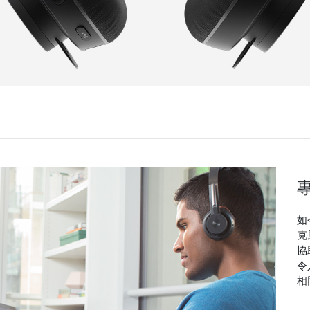
如
克
協
令
相