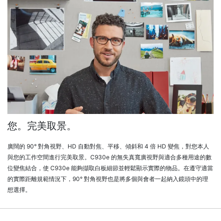
您。完美取景。
廣闊的 90° 對角視野、HD 自動對焦、平移、傾斜和 4 倍 HD 變焦，對您本人
與您的工作空間進行完美取景。C930e 的無失真寬廣視野與適合多種用途的數
位變焦結合，使 C930e 能夠擷取白板細節並輕鬆顯示實際的物品。在遵守適當
的實際距離規範情況下，90° 對角視野也是將多個與會者一起納入鏡頭中的理
想選擇。