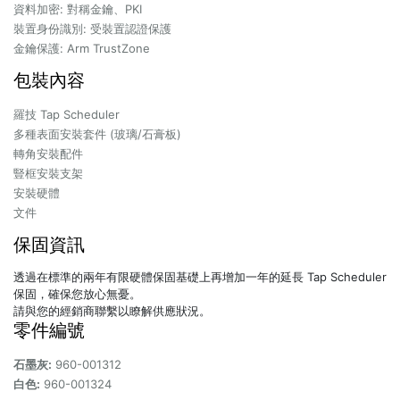
資料加密: 對稱金鑰、PKI
裝置身份識別: 受裝置認證保護
金鑰保護: Arm TrustZone
包裝內容
羅技 Tap Scheduler
多種表面安裝套件 (玻璃/石膏板)
轉角安裝配件
豎框安裝支架
安裝硬體
文件
保固資訊
透過在標準的兩年有限硬體保固基礎上再增加一年的延長 Tap Scheduler
保固，確保您放心無憂。
請與您的經銷商聯繫以瞭解供應狀況。
零件編號
石墨灰:
960-001312
白色:
960-001324