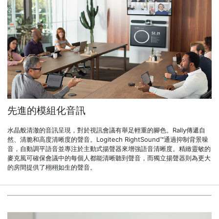
先進的模組化音訊
水晶般清澈的音訊呈現，對於視訊會議有舉足輕重的腳色。Rally傳遞自
然、清脆和高度清晰度的聲音。Logitech RightSound™通過抑制背景噪
音，自動調平語音並專注於主動式揚聲器來增強語音清晰度。精緻靈敏的
麥克風可確保會議中的每個人都能清晰聽到聲音，而獨立揚聲器則為更大
的房間提供了栩栩如生的聲音。