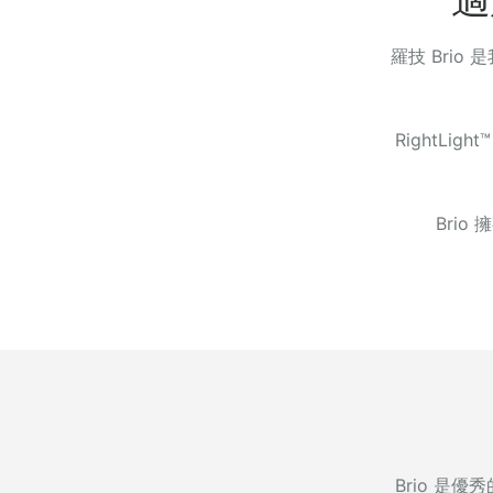
羅技 Bri
RightLi
Brio
Brio 