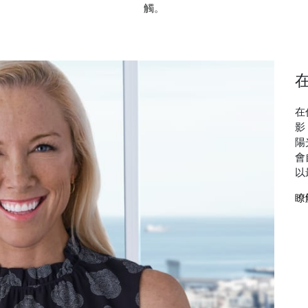
觸。
在
影
陽
會
以
瞭