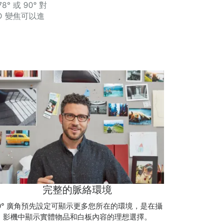
 或 90° 對
D 變焦可以進
完整的脈絡環境
0° 廣角預先設定可顯示更多您所在的環境，是在攝
影機中顯示實體物品和白板內容的理想選擇。