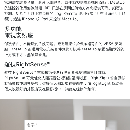
當您需要調整音量、將麥克風靜音、或手動控制攝影機位置時，MeetUp
的遙控器使用無線射頻 (RF) 訊號在房間任何地方為您提供可靠、細密的
控制。您甚至可以下載免費的 Logi Remote 應用程式 (可在 iTunes 上取
得)，透過 iPhone 或 iPad 來控制 MeetUp。
多功能
電視安裝座
保護牆面、不能鑽孔？沒問題。透過連接位於顯示器背面的 VESA 安裝
點，MeetUp 的選用電視安裝套件讓您可以將 MeetUp 放置在顯示器的
上方或下方，無須鑽新孔。
羅技RightSense™
羅技 RightSense™ 主動技術使進行優良會議變得簡單且自動。
RightSound 可最佳化人類語音並增強對話清晰度，RightSight 會自動移
動攝影機並調整變焦，讓每個人都出現在畫面中，而 RightLight 協助每
個人以最好的外觀出現在攝影機中，無論光線條件如何。