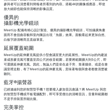
參與者可以清楚看到簡報者所看到的內容。搭載4K的圖像感應器，即使
放大細節也能保持清晰的影像品質。
優異的
攝影機光學鏡頭
MeetUp 配備有精心設計製造、優異的攝影機光學鏡頭，可拍攝廣角畫
面而不會扭曲容貌和室內陳設出現「魚眼」效果。面貌看起來更加自然、
白板字跡清晰而且直線筆直。
延展覆蓋範圍
MeetUp的延伸麥克風提供小型會議室更大的延展性。MeetUp的內建波
束成形麥克風可覆蓋至四公尺的收音範圍，若要將範圍擴大到5公尺，即
可選購延伸麥克風。因此，無論人們是坐在桌子旁、靠著牆坐、或是在會
議室裡走動，有了MeetUp的延伸麥克風，意味著每個與會者都會清楚被
聽到。
藍牙®揚聲器
已經連線到您的智慧型手機？想要撥入參加音訊會議？將 MeetUp 與您
的智慧型手機或平板電腦配對，即可享受傑出的清晰音訊，音量和範圍都
不是手持裝置所能比擬。
完美掌控