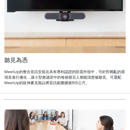
聽見為憑
MeetUp的整合音訊安裝在具有專利認證的防震外殼中，可針對雜亂的環
境音進行優化，讓小型會議室中的每個發言人都能清楚被聽見。可選配
MeetUp的延伸麥克風以將音訊範圍擴展到5公尺。